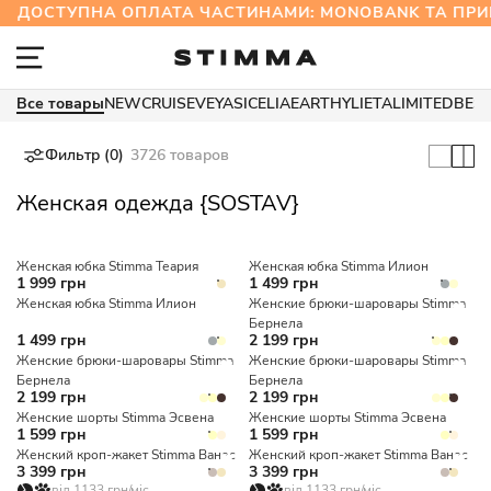
ДОСТУПНА ОПЛАТА ЧАСТИНАМИ: MONOBANK ТА П
Все товары
NEW
CRUISE
VEYA
SICELIA
EARTHY
LIETA
LIMITED
BES
Фильтр (0)
3726 товаров
Женская одежда {SOSTAV}
Женская юбка Stimma Теария
Женская юбка Stimma Илион
1 999 грн
1 499 грн
Женская юбка Stimma Илион
Женские брюки-шаровары Stimma
Бернела
1 499 грн
2 199 грн
Женские брюки-шаровары Stimma
Женские брюки-шаровары Stimma
Бернела
Бернела
2 199 грн
2 199 грн
Женские шорты Stimma Эсвена
Женские шорты Stimma Эсвена
1 599 грн
1 599 грн
Женский кроп-жакет Stimma Ванес
Женский кроп-жакет Stimma Ванес
3 399 грн
3 399 грн
від 1133 грн/міс
від 1133 грн/міс