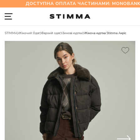
ДОСТУПНА ОПЛАТА ЧАСТИНАМИ: MONOBANK 
STIMMA
Жіночий Одяг
Верхній одяг
Зимові куртки
Жіноча куртка Stimma Акріс