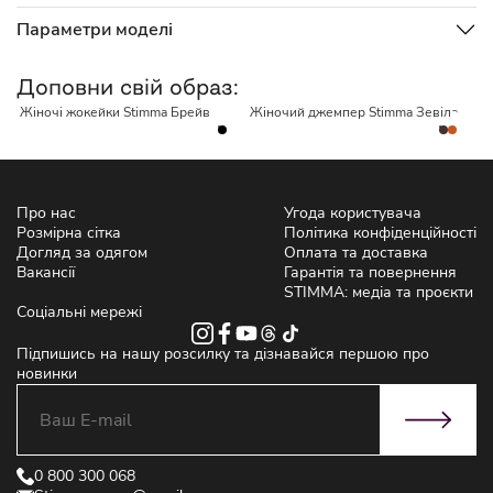
Параметри моделі
НЕМАЄ В НАЯВНОСТІ
НЕМАЄ В НАЯВНОСТІ
Доповни свій образ:
Жіночі жокейки Stimma Брейв
Жіночий джемпер Stimma Зевіла
Ж
1
Про нас
Угода користувача
Розмірна сітка
Політика конфіденційності
Догляд за одягом
Оплата та доставка
Вакансії
Гарантія та повернення
STIMMA: медіа та проєкти
Соціальні мережі
Підпишись на нашу розсилку та дізнавайся першою про
новинки
0 800 300 068