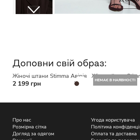
Доповни свій образ:
Жіночі штани Stimma Авірія
Жіночий топ Stim
НЕМАЄ В НАЯВНОСТІ
2 199 грн
Про нас
Угода користувача
Розмірна сітка
Політика конфіденці
Догляд за одягом
Оплата та доставка