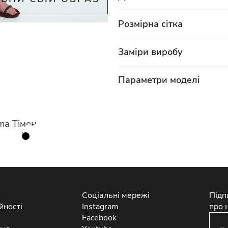
Розмірна сітка
Заміри виробу
Параметри моделі
ma Тімен
Соціальні мережі
Підп
йності
Instagram
про 
Facebook