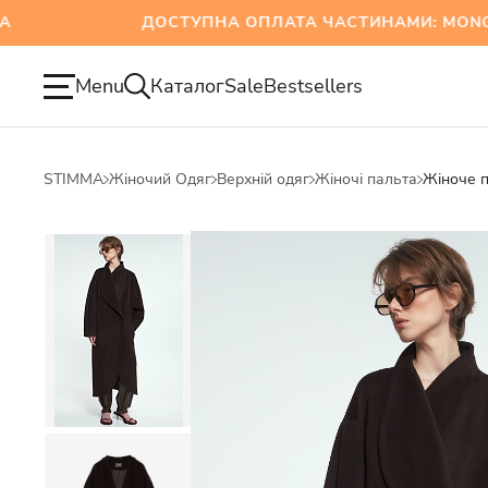
ДОСТУПНА ОПЛАТА ЧАСТИНАМИ: MONOBANK
Menu
Каталог
Sale
Bestsellers
STIMMA
Жіночий Одяг
Верхній одяг
Жіночі пальта
Жіноче п