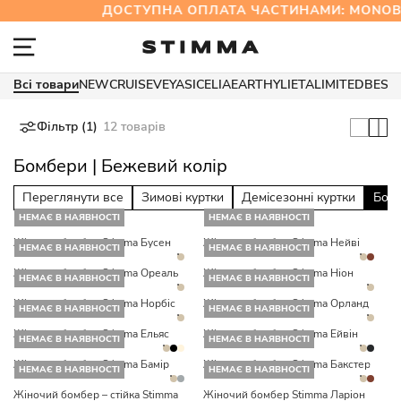
ДОСТУПНА ОПЛАТА ЧАСТИНАМИ: MONO
Всі товари
NEW
CRUISE
VEYA
SICELIA
EARTHY
LIETA
LIMITED
BEST
Фільтр (1)
12 товарів
Бомбери | Бежевий колір
Переглянути все
Зимові куртки
Демісезонні куртки
Бом
НЕМАЄ В НАЯВНОСТІ
НЕМАЄ В НАЯВНОСТІ
Жіночий бомбер Stimma Бусен
Жіночий бомбер Stimma Нейві
НЕМАЄ В НАЯВНОСТІ
НЕМАЄ В НАЯВНОСТІ
Жіночий бомбер Stimma Ореаль
Жіночий бомбер Stimma Ніон
НЕМАЄ В НАЯВНОСТІ
НЕМАЄ В НАЯВНОСТІ
Жіночий бомбер Stimma Норбіс
Жіночий бомбер Stimma Орланд
НЕМАЄ В НАЯВНОСТІ
НЕМАЄ В НАЯВНОСТІ
Жіночий бомбер Stimma Ельяс
Жіночий бомбер Stimma Ейвін
НЕМАЄ В НАЯВНОСТІ
НЕМАЄ В НАЯВНОСТІ
Жіночий бомбер Stimma Бамір
Жіночий бомбер Stimma Бакстер
НЕМАЄ В НАЯВНОСТІ
НЕМАЄ В НАЯВНОСТІ
Жіночий бомбер – стійка Stimma
Жіночий бомбер Stimma Ларіон