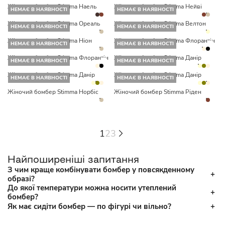
Жіночий бомбер Stimma Наель
Жіночий бомбер Stimma Нейві
НЕМАЄ В НАЯВНОСТІ
НЕМАЄ В НАЯВНОСТІ
Жіночий бомбер Stimma Ореаль
Жіночий бомбер Stimma Велтон
НЕМАЄ В НАЯВНОСТІ
НЕМАЄ В НАЯВНОСТІ
Жіночий бомбер Stimma Ніон
Жіночий бомбер Stimma Флорантін
НЕМАЄ В НАЯВНОСТІ
НЕМАЄ В НАЯВНОСТІ
Жіночий бомбер Stimma Флорантін
Жіночий бомбер Stimma Данір
НЕМАЄ В НАЯВНОСТІ
НЕМАЄ В НАЯВНОСТІ
Жіночий бомбер Stimma Данір
Жіночий бомбер Stimma Данір
НЕМАЄ В НАЯВНОСТІ
НЕМАЄ В НАЯВНОСТІ
Жіночий бомбер Stimma Норбіс
Жіночий бомбер Stimma Ріден
1
2
3
Найпоширеніші запитання
З чим краще комбінувати бомбер у повсякденному
образі?
До якої температури можна носити утеплений
бомбер?
Як має сидіти бомбер — по фігурі чи вільно?