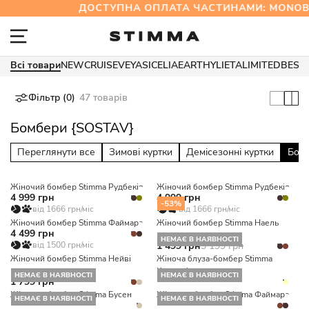
ДОСТУПНА ОПЛАТА ЧАСТИНАМИ: MONO
Всі товари
NEW
CRUISE
VEYA
SICELIA
EARTHY
LIETA
LIMITED
BEST
Фільтр (0)
47 товарів
Бомбери {SOSTAV}
Переглянути все
Зимові куртки
Демісезонні куртки
Бом
Жіночий бомбер Stimma Рудбекія
Жіночий бомбер Stimma Рудбекія
4 999 грн
4 999 грн
-53%
від 1666 грн/міс
від 1666 грн/міс
Жіночий бомбер Stimma Файмара
Жіночий бомбер Stimma Наель
4 499 грн
НЕМАЄ В НАЯВНОСТІ
від 1500 грн/міс
1 499 грн
3 199 грн
Жіночий бомбер Stimma Нейві
Жіноча блуза-бомбер Stimma
Корделі
НЕМАЄ В НАЯВНОСТІ
НЕМАЄ В НАЯВНОСТІ
1 799 грн
Жіночий бомбер Stimma Бусен
Жіночий бомбер Stimma Файмара
НЕМАЄ В НАЯВНОСТІ
НЕМАЄ В НАЯВНОСТІ