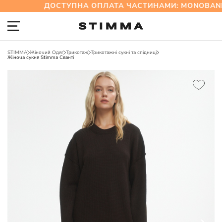
ДОСТУПНА ОПЛАТА ЧАСТИНАМИ: MONOBANK
STIMMA
Жіночий Одяг
Трикотаж
Трикотажні сукні та спідниці
Жіноча сукня Stimma Сванті