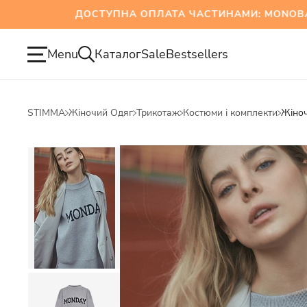
ДОСТУПНА ОПЛАТА ЧАСТИНАМИ: MONOBANK Т
Menu
Каталог
Sale
Bestsellers
STIMMA
Жіночий Одяг
Трикотаж
Костюми і комплекти
Жіно