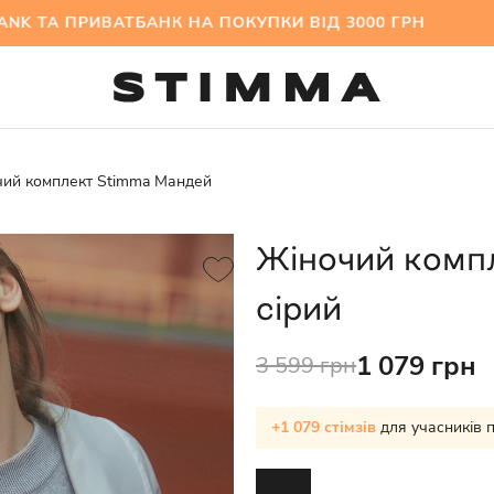
А ПРИВАТБАНК НА ПОКУПКИ ВІД 3000 ГРН МІЖС
чий комплект Stimma Мандей
Жіночий комп
сірий
1 079 грн
3 599 грн
+1 079 стімзів
для учасників 