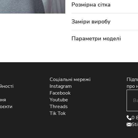
Розмірна сітка
Заміри виробу
Параметри моделі
Соціальні мережі
Підп
йності
Instagram
про 
Facebook
ння
Youtube
оєкти
Threads
Tik Tok
0 
St