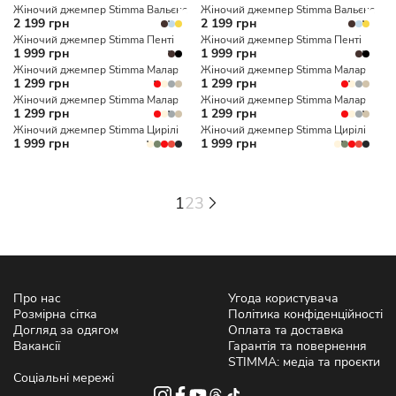
Жіночий джемпер Stimma Вальєнс
Жіночий джемпер Stimma Вальєнс
2 199 грн
2 199 грн
Жіночий джемпер Stimma Пенті
Жіночий джемпер Stimma Пенті
1 999 грн
1 999 грн
Жіночий джемпер Stimma Малар
Жіночий джемпер Stimma Малар
1 299 грн
1 299 грн
Жіночий джемпер Stimma Малар
Жіночий джемпер Stimma Малар
1 299 грн
1 299 грн
Жіночий джемпер Stimma Цирілі
Жіночий джемпер Stimma Цирілі
1 999 грн
1 999 грн
1
2
3
Про нас
Угода користувача
Розмірна сітка
Політика конфіденційності
Догляд за одягом
Оплата та доставка
Вакансії
Гарантія та повернення
STIMMA: медіа та проєкти
Соціальні мережі