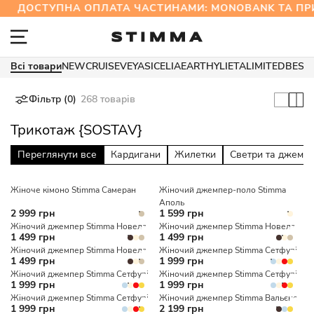
ДОСТУПНА ОПЛАТА ЧАСТИНАМИ: MONOBANK ТА 
Всі товари
NEW
CRUISE
VEYA
SICELIA
EARTHY
LIETA
LIMITED
BEST
Фільтр (0)
268 товарів
Трикотаж {SOSTAV}
Переглянути все
Кардигани
Жилетки
Светри та джемп
Жіноче кімоно Stimma Самеран
Жіночий джемпер-поло Stimma
Аполь
2 999 грн
1 599 грн
Жіночий джемпер Stimma Новела
Жіночий джемпер Stimma Новела
1 499 грн
1 499 грн
Жіночий джемпер Stimma Новела
Жіночий джемпер Stimma Сетфурі
1 499 грн
1 999 грн
Жіночий джемпер Stimma Сетфурі
Жіночий джемпер Stimma Сетфурі
1 999 грн
1 999 грн
Жіночий джемпер Stimma Сетфурі
Жіночий джемпер Stimma Вальєнс
1 999 грн
2 199 грн