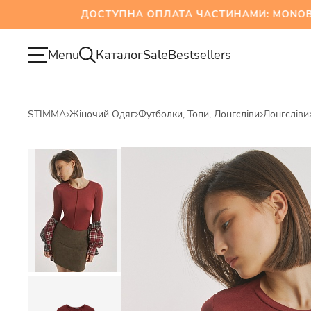
ДОСТУПНА ОПЛАТА ЧАСТИНАМИ: MONOBANK 
Menu
Каталог
Sale
Bestsellers
STIMMA
Жіночий Одяг
Футболки, Топи, Лонгсліви
Лонгсліви