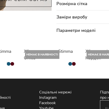
Розмірна сітка
Заміри виробу
Параметри моделі
timma
Жіноча сорочка Stimma
Жіноча спі
НЕМАЄ В НАЯВНОСТІ
НЕМАЄ В НАЯ
Оніса
Кардей
Соціальні мережі
Підп
йності
Instagram
про 
Facebook
ння
Youtube