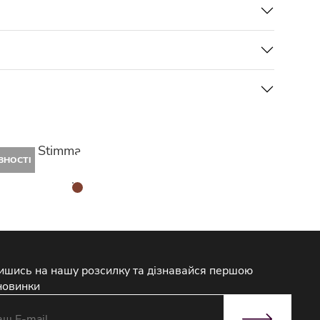
дниця Stimma
ВНОСТІ
ишись на нашу розсилку та дізнавайся першою
новинки