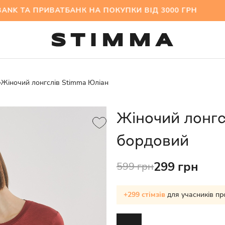
ТА ПРИВАТБАНК НА ПОКУПКИ ВІД 3000 ГРН МІЖ
Жіночий лонгслів Stimma Юліан
Жіночий лонгс
бордовий
299 грн
599 грн
+299 стімзів
для учасників пр