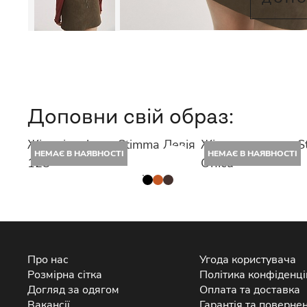
Доповни свій образ:
Жіночі лофери Stimma Левія
Жіноча сорочка S
НЕМАЄ В НАЯВНОСТІ
НЕМАЄ В НАЯВНОСТІ
128
Оніса
Про нас
Угода користувача
Розмірна сітка
Політика конфіденці
Догляд за одягом
Оплата та доставка
Вакансії
Гарантія та поверне