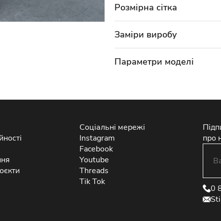
Розмірна сітка
Заміри виробу
Параметри моделі
Соціальні мережі
Підп
йності
Instagram
про 
Facebook
ння
Youtube
оєкти
Threads
Tik Tok
0 
St