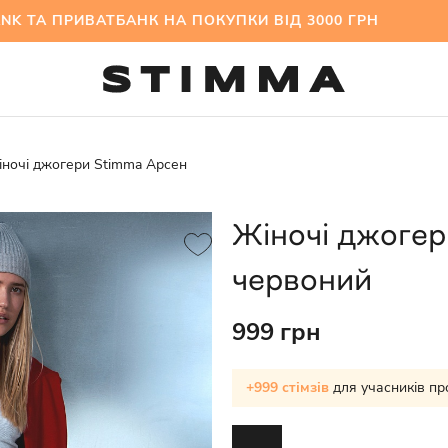
 ПРИВАТБАНК НА ПОКУПКИ ВІД 3000 ГРН МІЖС
ночі джогери Stimma Арсен
Жіночі джоге
червоний
999 грн
+999 стімзів
для учасників пр