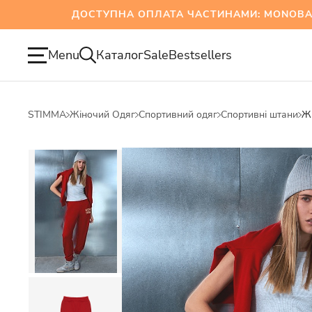
ДОСТУПНА ОПЛАТА ЧАСТИНАМИ: MONOBANK ТА
Menu
Каталог
Sale
Bestsellers
STIMMA
Жіночий Одяг
Спортивний одяг
Спортивні штани
Жі