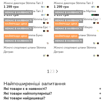
Жіночі джогери Stimma Тагі 2
Жіночі джогери Stimma Тагі 2
1 299 грн
1 299 грн
Жіночі джогери Stimma Тагі 2
Жіночі джогери Stimma Міртіна
НЕМАЄ В НАЯВНОСТІ
НЕМАЄ В НАЯВНОСТІ
1 299 грн
1 299 грн
Жіночі штани-саруел Stimma Ероні
Жіночі штани-саруел Stimma Ероні
НЕМАЄ В НАЯВНОСТІ
НЕМАЄ В НАЯВНОСТІ
НАЙКРАЩА ЦІНА
НАЙКРАЩА ЦІНА
Жіночі штани-саруел Stimma Ероні
Жіночі штани Stimma Тіберіо
НЕМАЄ В НАЯВНОСТІ
НЕМАЄ В НАЯВНОСТІ
Жіночі джогери Stimma Буно
Жіночі спортивні штани Stimma
НАЙКРАЩА ЦІНА
НАЙКРАЩА ЦІНА
Дегран
НЕМАЄ В НАЯВНОСТІ
НЕМАЄ В НАЯВНОСТІ
Жіночі спортивні штани Stimma
Жіночі спортивні штани Stimma
Дегран
Дегран
1
2
3
Найпоширеніші запитання
Які товари є в наявності?
Які товари найпопулярніші?
Які товари найдешевші?