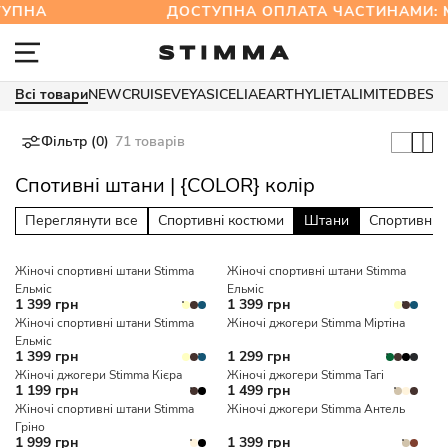
УПНА
ДОСТУПНА ОПЛАТА ЧАСТИНАМИ:
Всі товари
NEW
CRUISE
VEYA
SICELIA
EARTHY
LIETA
LIMITED
BEST
Фільтр (0)
71 товарів
Спотивні штани | {COLOR} колір
Переглянути все
Спортивні костюми
Штани
Спортивні 
Жіночі спортивні штани Stimma
Жіночі спортивні штани Stimma
Ельміс
Ельміс
1 399 грн
1 399 грн
Жіночі спортивні штани Stimma
Жіночі джогери Stimma Міртіна
Ельміс
1 399 грн
1 299 грн
Жіночі джогери Stimma Кієра
Жіночі джогери Stimma Тагі
1 199 грн
1 499 грн
Жіночі спортивні штани Stimma
Жіночі джогери Stimma Антель
Гріно
1 999 грн
1 399 грн