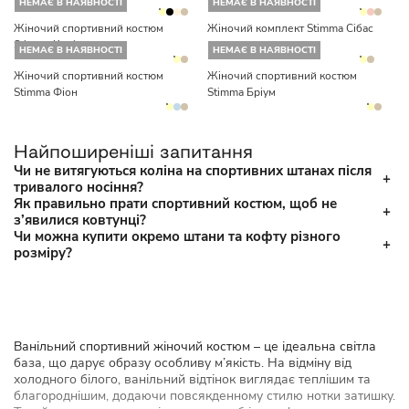
НЕМАЄ В НАЯВНОСТІ
НЕМАЄ В НАЯВНОСТІ
Жіночий спортивний костюм
Жіночий комплект Stimma Сібас
Stimma Келі
НЕМАЄ В НАЯВНОСТІ
НЕМАЄ В НАЯВНОСТІ
Жіночий спортивний костюм
Жіночий спортивний костюм
Stimma Фіон
Stimma Бріум
Найпоширеніші запитання
Чи не витягуються коліна на спортивних штанах після
тривалого носіння?
Як правильно прати спортивний костюм, щоб не
з’явилися ковтунці?
Чи можна купити окремо штани та кофту різного
розміру?
Ванільний спортивний жіночий костюм – це ідеальна світла
база, що дарує образу особливу м’якість. На відміну від
холодного білого, ванільний відтінок виглядає теплішим та
благороднішим, додаючи повсякденному стилю нотки затишку.