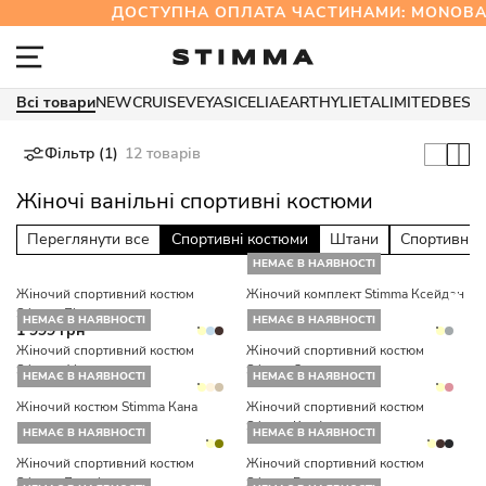
ДОСТУПНА ОПЛАТА ЧАСТИНАМИ: MONOBA
Всі товари
NEW
CRUISE
VEYA
SICELIA
EARTHY
LIETA
LIMITED
BEST
Фільтр (1)
12 товарів
Жіночі ванільні спортивні костюми
Переглянути все
Спортивні костюми
Штани
Спортивні 
НЕМАЄ В НАЯВНОСТІ
Жіночий спортивний костюм
Жіночий комплект Stimma Ксейден
Stimma Лісмер
НЕМАЄ В НАЯВНОСТІ
НЕМАЄ В НАЯВНОСТІ
1 999 грн
Жіночий спортивний костюм
Жіночий спортивний костюм
Stimma Фісей
Stimma Ореон
НЕМАЄ В НАЯВНОСТІ
НЕМАЄ В НАЯВНОСТІ
Жіночий костюм Stimma Кана
Жіночий спортивний костюм
Stimma Крафт
НЕМАЄ В НАЯВНОСТІ
НЕМАЄ В НАЯВНОСТІ
Жіночий спортивний костюм
Жіночий спортивний костюм
Stimma Джені
Stimma Горст