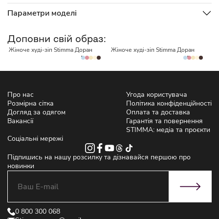
Параметри моделі
НЕМАЄ В НАЯВНОСТІ
НЕМАЄ В НАЯВНОСТІ
Доповни свій образ:
Жіноче худі-зіп Stimma Доран
Жіноче худі-зіп Stimma Доран
Ж
Про нас
Угода користувача
Розмірна сітка
Політика конфіденційності
Догляд за одягом
Оплата та доставка
Вакансії
Гарантія та повернення
STIMMA: медіа та проєкти
Соціальні мережі
Підпишись на нашу розсилку та дізнавайся першою про
новинки
0 800 300 068