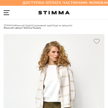
ДОСТУПНА ОПЛАТА ЧАСТИНАМИ: MONOBANK
STIMMA
Жіночий Одяг
Спортивний одяг
Худі та світшоти
Жіночий світшот Stimma Рошель