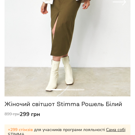
Жіночий світшот Stimma Рошель Білий
299 грн
899 грн
+299 стімзів
для учасників програми лояльності
Сама собі
STIMMA