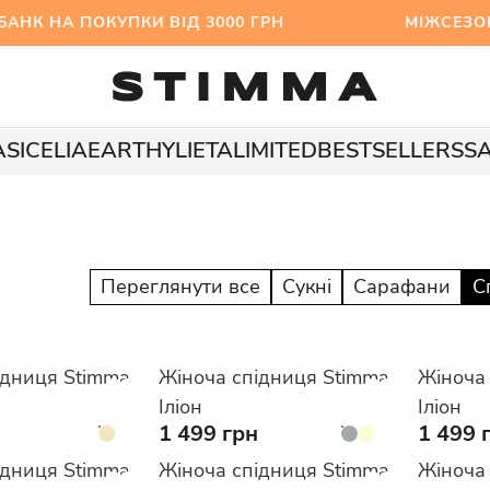
НК НА ПОКУПКИ ВІД 3000 ГРН МІЖСЕЗОННИЙ S
A
SICELIA
EARTHY
LIETA
LIMITED
BESTSELLERS
S
Переглянути все
Сукні
Сарафани
С
ідниця Stimma
Жіноча спідниця Stimma
Жіноча
Іліон
Іліон
1 499 грн
1 499 
ідниця Stimma
Жіноча спідниця Stimma
Жіноча