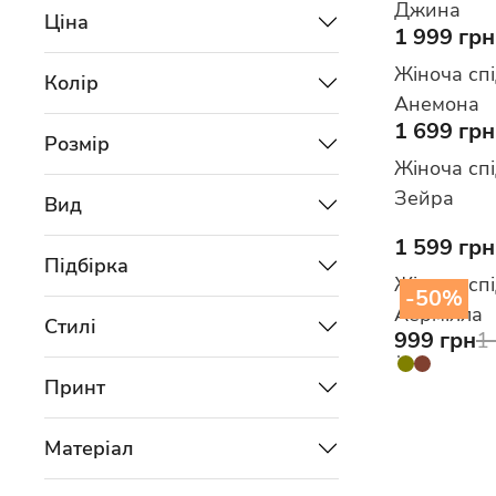
Джина
Ціна
1 999 грн
Жіноча сп
Колір
Анемона
1 699 грн
Розмір
Жіноча сп
Зейра
Вид
1 599 грн
Підбірка
Жіноча сп
-50%
Аермілла
Стилі
999 грн
1
Принт
Матеріал