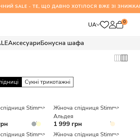
ALE - ТЕ, ЩО ДАВНО ХОТІЛОСЯ ВЖЕ ЗІ ЗНИЖКА
0
UA
ALE
Аксесуари
Бонусна шафа
підниці
Сукні трикотажні
 спідниця Stimma
Жіноча спідниця Stimma
Альдея
грн
1 999 грн
 спідниця Stimma
Жіноча спідниця Stimma