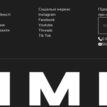
Соціальні мережі
Підп
йності
Instagram
про 
Facebook
ння
Youtube
оєкти
Threads
Tik Tok
0 
St