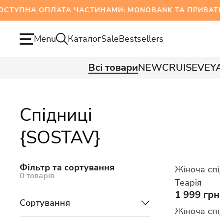
НА ОПЛАТА ЧАСТИНАМИ: MONOBANK ТА ПРИВАТБА
Menu
Каталог
Sale
Bestsellers
Всі товари
NEW
CRUISE
VEY
Спідниці
{SOSTAV}
Фільтр та сортування
Жіноча сп
0 товарів
Теарія
1 999 грн
Сортування
Жіноча сп