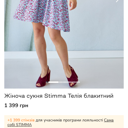
Жіноча сукня Stimma Телія блакитний
1 399 грн
+1 399 стімзів
для учасників програми лояльності
Сама
собі STIMMA