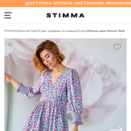
ДОСТУПНА ОПЛАТА ЧАСТИНАМИ: MONOBANK 
STIMMA
Жіночий Одяг
Сукні, сарафани та спідниці
Сукні
Жіноча сукня Stimma Телія