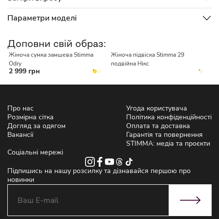
Параметри моделі
НЕМАЄ В НАЯВНОСТІ
Доповни свій образ:
Жіноча сумка замшева Stimma
Жіноча підвіска Stimma 29
Жі
Odry
подвійна Нікс
к
2 999 грн
Про нас
Угода користувача
Розмірна сітка
Політика конфіденційності
Догляд за одягом
Оплата та доставка
Вакансії
Гарантія та повернення
STIMMA: медіа та проєкти
Соціальні мережі
Підпишись на нашу розсилку та дізнавайся першою про
новинки