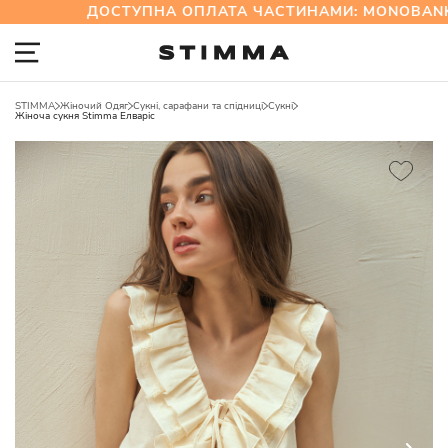
ДОСТУПНА ОПЛАТА ЧАСТИНАМИ: MONOBANK 
STIMMA
Жіночий Одяг
Сукні, сарафани та спідниці
Сукні
Жіноча сукня Stimma Елваріс