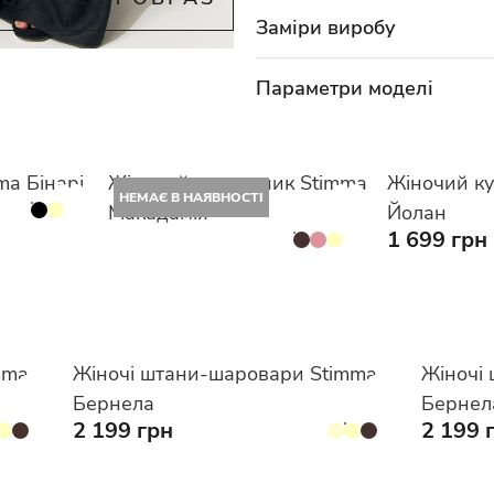
Заміри виробу
Параметри моделі
ma Бінарі
Жіночий купальник Stimma
Жіночий к
НЕМАЄ В НАЯВНОСТІ
Макадамія
Йолан
1 699 грн
mma
Жіночі штани-шаровари Stimma
Жіночі
Бернела
Бернел
2 199 грн
2 199 