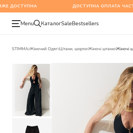
ТУПНА
ДОСТУПНА ОПЛАТА ЧАСТИНАМИ
Menu
Каталог
Sale
Bestsellers
STIMMA
Жіночий Одяг
Штани, шорти
Жіночі штани
Жіночі 