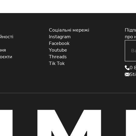
Соціальні мережі
Підп
йності
Instagram
про 
Facebook
ння
Youtube
оєкти
Threads
Tik Tok
0 
St