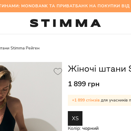
: MONOBANK ТА ПРИВАТБАНК НА ПОКУПКИ ВІД 3
штани Stimma Рейген
Жіночі штани 
1 899 грн
+1 899 стімзів
для учасників 
XS
Колір:
чорний