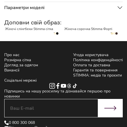
Параметри моделі
НЕМАЄ В НАЯВНОСТІ
НЕМАЄ В НАЯВНОСТІ
Доповни свій образ:
Жіночі слінгбеки Stimma сітка
Жіноча сорочка Stimma Форті
Жі
Про нас
Угода користувача
Розмірна сітка
Політика конфіденційності
Догляд за одягом
Оплата та доставка
Вакансії
Гарантія та повернення
STIMMA: медіа та проєкти
Соціальні мережі
Підпишись на нашу розсилку та дізнавайся першою про
новинки
0 800 300 068