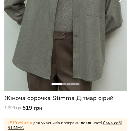
Жіноча сорочка Stimma Дітмар сірий
519 грн
1 299 грн
+519 стімзів
для учасників програми лояльності
Сама собі
STIMMA