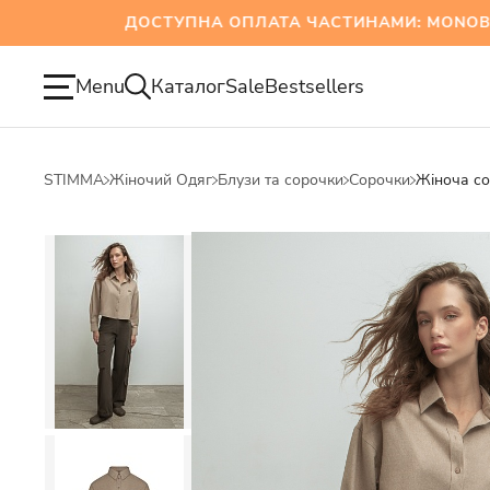
ДОСТУПНА ОПЛАТА ЧАСТИНАМИ: MONOBANK 
Menu
Каталог
Sale
Bestsellers
STIMMA
Жіночий Одяг
Блузи та сорочки
Сорочки
Жіноча со