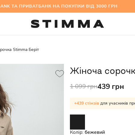
ТА ПРИВАТБАНК НА ПОКУПКИ ВІД 3000 ГРН МІЖ
рочка Stimma Беріт
Жіноча сорочк
439 грн
1 099 грн
+439 стімзів
для учасників пр
Колір:
бежевий