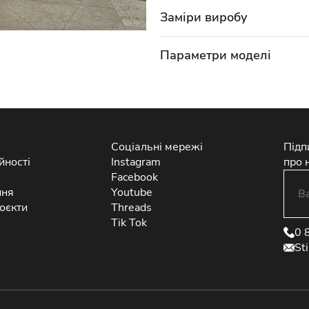
Заміри виробу
Параметри моделі
Соціальні мережі
Підп
йності
Instagram
про 
Facebook
ння
Youtube
оєкти
Threads
Tik Tok
0 
St