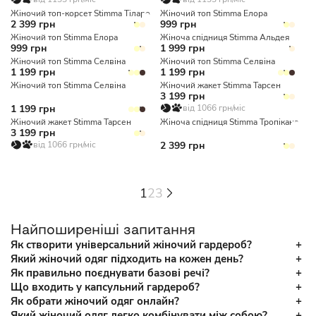
Жіночий топ-корсет Stimma Тіларо
Жіночий топ Stimma Елора
2 399 грн
999 грн
Жіночий топ Stimma Елора
Жіноча спідниця Stimma Альдея
999 грн
1 999 грн
Жіночий топ Stimma Селвіна
Жіночий топ Stimma Селвіна
1 199 грн
1 199 грн
Жіночий топ Stimma Селвіна
Жіночий жакет Stimma Тарсен
3 199 грн
1 199 грн
від 1066 грн/міс
Жіночий жакет Stimma Тарсен
Жіноча спідниця Stimma Тропікана
3 199 грн
від 1066 грн/міс
2 399 грн
1
2
3
Найпоширеніші запитання
Як створити універсальний жіночий гардероб?
Який жіночий одяг підходить на кожен день?
Як правильно поєднувати базові речі?
Що входить у капсульний гардероб?
Як обрати жіночий одяг онлайн?
Який жіночий одяг легко комбінувати між собою?