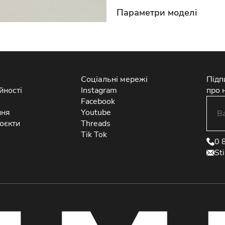
Параметри моделі
Соціальні мережі
Підп
йності
Instagram
про 
Facebook
ння
Youtube
оєкти
Threads
Tik Tok
0 
St