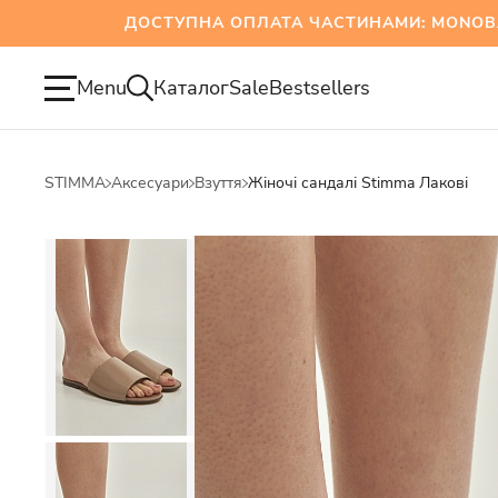
ДОСТУПНА ОПЛАТА ЧАСТИНАМИ: MONOBANK 
Menu
Каталог
Sale
Bestsellers
STIMMA
Аксесуари
Взуття
Жіночі сандалі Stimma Лакові