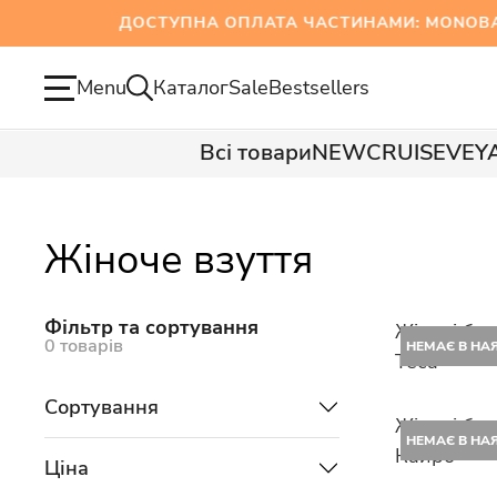
ДОСТУПНА ОПЛАТА ЧАСТИНАМИ: MONOBANK
Menu
Каталог
Sale
Bestsellers
Всі товари
NEW
CRUISE
VEY
Жіноче взуття
Фільтр та сортування
Жіночі ба
0 товарів
НЕМАЄ В НА
Теса
Сортування
Жіночі ба
НЕМАЄ В НА
Кайро
Ціна