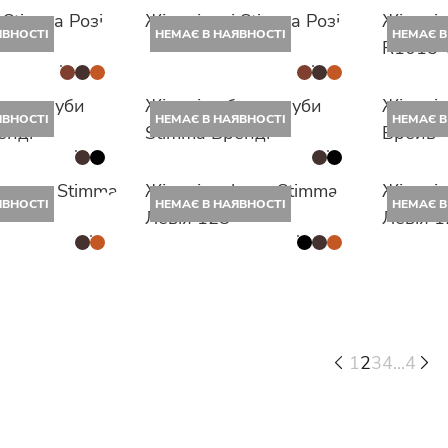
і Stimma Розі
Жіночі уггі Stimma Розі
Жіночі 
ЯВНОСТІ
НЕМАЄ В НАЯВНОСТІ
НЕМАЄ В
R1015-
боти-труби
Жіночі чоботи-труби
Жіночі
ЯВНОСТІ
НЕМАЄ В НАЯВНОСТІ
НЕМАЄ В
енді
Stimma Бренді
Брейв
касини Stimma
Жіночі лофери Stimma
Жіночі
ЯВНОСТІ
НЕМАЄ В НАЯВНОСТІ
НЕМАЄ В
9
Левія 128
Левія 
1
2
3
4
...
4