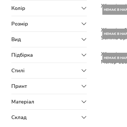
Жіночі угг
Колір
НЕМАЄ В НА
Розмір
Жіночі чо
НЕМАЄ В НА
Stimma Бр
Вид
Жіночі мо
Підбірка
НЕМАЄ В НА
Мелор 12
Стилі
Принт
Матеріал
Склад