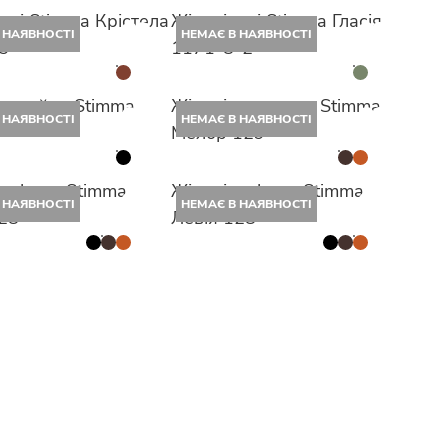
уггі Stimma Крістела
Жіночі уггі Stimma Гласія
 НАЯВНОСТІ
НЕМАЄ В НАЯВНОСТІ
5
1171-8-2
 жокейки Stimma
Жіночі мокасини Stimma
 НАЯВНОСТІ
НЕМАЄ В НАЯВНОСТІ
Мелор 129
 лофери Stimma
Жіночі лофери Stimma
 НАЯВНОСТІ
НЕМАЄ В НАЯВНОСТІ
128
Левія 128