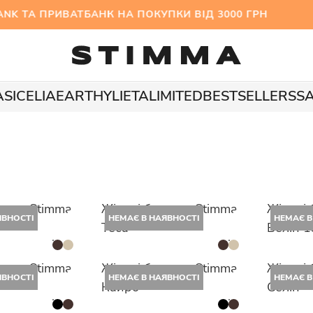
 ТА ПРИВАТБАНК НА ПОКУПКИ ВІД 3000 ГРН МІ
A
SICELIA
EARTHY
LIETA
LIMITED
BESTSELLERS
S
летки Stimma
Жіночі балетки Stimma
Жіночі 
ЯВНОСТІ
НЕМАЄ В НАЯВНОСТІ
НЕМАЄ В
Теса
Велін 
летки Stimma
Жіночі балетки Stimma
Жіночі 
ЯВНОСТІ
НЕМАЄ В НАЯВНОСТІ
НЕМАЄ В
Кайро
Селін