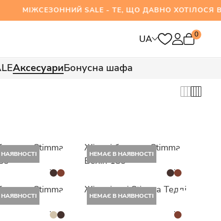
ЖСЕЗОННИЙ SALE - ТЕ, ЩО ДАВНО ХОТІЛОСЯ ВЖ
0
UA
ALE
Аксесуари
Бонусна шафа
балетки Stimma
Жіночі балетки Stimma
 НАЯВНОСТІ
НЕМАЄ В НАЯВНОСТІ
139
Велін 139
балетки Stimma
Жіночі уггі Stimma Тедді
 НАЯВНОСТІ
НЕМАЄ В НАЯВНОСТІ