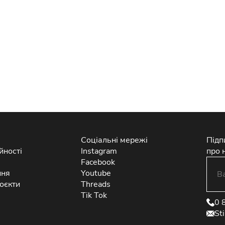
Соціальні мережі
Підп
йності
Instagram
про 
Facebook
ння
Youtube
оєкти
Threads
Tik Tok
0 
St