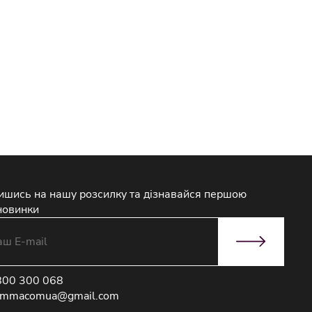
ишись на нашу розсилку та дізнавайся першою
новинки
800 300 068
immacomua@gmail.com