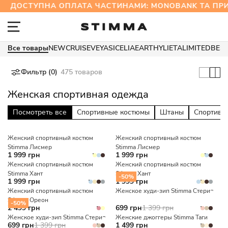
ДОСТУПНА ОПЛАТА ЧАСТИНАМИ: MONOBANK ТА П
Все товары
NEW
CRUISE
VEYA
SICELIA
EARTHY
LIETA
LIMITED
BES
Фильтр (0)
475 товаров
Женская спортивная одежда
Посмотреть все
Спортивные костюмы
Штаны
Спортивн
Женский спортивный костюм
Женский спортивный костюм
Stimma Лисмер
Stimma Лисмер
1 999 грн
1 999 грн
Женский спортивный костюм
Женский спортивный костюм
Stimma Хант
Stimma Хант
-50%
1 999 грн
1 999 грн
Женский спортивный костюм
Женское худи-зип Stimma Стерия
Stimma Ореон
-50%
2 499 грн
699 грн
1 399 грн
Женское худи-зип Stimma Стерия
Женские джоггеры Stimma Таги
699 грн
1 399 грн
1 499 грн