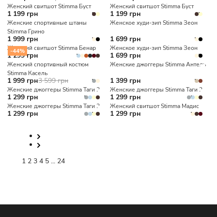
Женский свитшот Stimma Буст
Женский свитшот Stimma Буст
1 199 грн
1 199 грн
Женские спортивные штаны
Женское худи-зип Stimma Зеон
Stimma Грино
1 999 грн
1 699 грн
Женский свитшот Stimma Бенар
Женское худи-зип Stimma Зеон
-44%
1 299 грн
1 699 грн
Женский спортивный костюм
Женские джоггеры Stimma Антель
Stimma Касель
1 999 грн
3 599 грн
1 399 грн
Женские джоггеры Stimma Таги 2
Женские джоггеры Stimma Таги 2
1 299 грн
1 299 грн
Женские джоггеры Stimma Таги 2
Женский свитшот Stimma Мадис
1 299 грн
1 299 грн
1
2
3
4
5
...
24