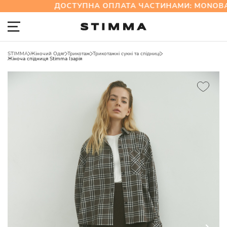
ДОСТУПНА ОПЛАТА ЧАСТИНАМИ: MONOBA
STIMMA
Жіночий Одяг
Трикотаж
Трикотажні сукні та спідниці
Жіноча спідниця Stimma Ізарія