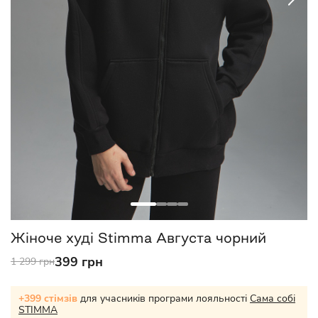
Жіноче худі Stimma Августа чорний
399 грн
1 299 грн
+399 стімзів
для учасників програми лояльності
Сама собі
STIMMA