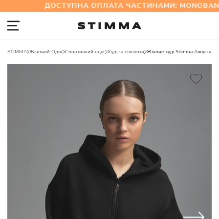
ДОСТУПНА ОПЛАТА ЧАСТИНАМИ: MONOBANK
STIMMA
Жіночий Одяг
Спортивний одяг
Худі та світшоти
Жіноче худі Stimma Августа