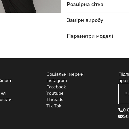
Розмірна сітка
Заміри виробу
Параметри моделі
Соціальні мережі
Підп
йності
Instagram
про 
Facebook
ння
Youtube
оєкти
Threads
Tik Tok
0 
St