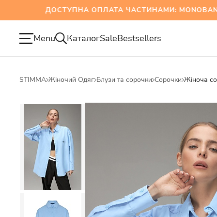
ДОСТУПНА ОПЛАТА ЧАСТИНАМИ: MONOBANK ТА
Menu
Каталог
Sale
Bestsellers
STIMMA
Жіночий Одяг
Блузи та сорочки
Сорочки
Жіноча с