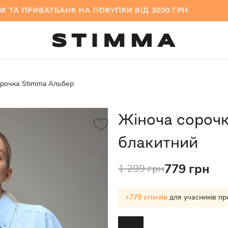
 ПРИВАТБАНК НА ПОКУПКИ ВІД 3000 ГРН МІЖСЕ
орочка Stimma Альбер
Жіноча сороч
блакитний
779 грн
1 299 грн
+779 стімзів
для учасників пр