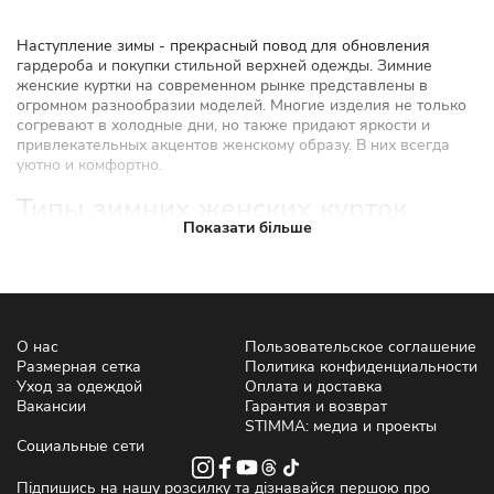
Наступление зимы - прекрасный повод для обновления
гардероба и покупки стильной верхней одежды. Зимние
женские куртки на современном рынке представлены в
огромном разнообразии моделей. Многие изделия не только
согревают в холодные дни, но также придают яркости и
привлекательных акцентов женскому образу. В них всегда
уютно и комфортно.
Типы зимних женских курток
Показати більше
В каталоге интернет-магазина STIMMA доступен широкий
ассортимент трендовых изделий. Здесь можно заказать
любую модель с доставкой по Украине. Представлены
следующие виды изделий:
Парка. Считается одной из самых модных и стильных
О нас
Пользовательское соглашение
теплых курток среди молодежи. Имеет удлиненный крой,
Размерная сетка
Политика конфиденциальности
закрывающий поясницу и ягодицы. Есть большой
Уход за одеждой
Оплата и доставка
капюшон и двойная застежка (молния и пуговицы).
Вакансии
Гарантия и возврат
Купить зимнюю куртку для женщины такого типа
STIMMA: медиа и проекты
рекомендуется для комфортного самочувствия в холода
Социальные сети
до -30°C.
Пуховик. Длинная куртка с высоким воротником и
Підпишись на нашу розсилку та дізнавайся першою про