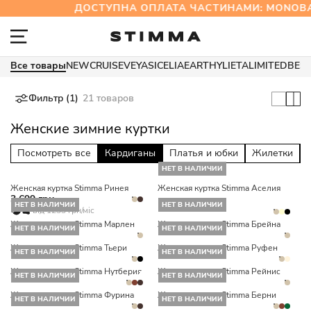
ДОСТУПНА ОПЛАТА ЧАСТИНАМИ: MONOB
Все товары
NEW
CRUISE
VEYA
SICELIA
EARTHY
LIETA
LIMITED
BES
Фильтр (1)
21 товаров
Женские зимние куртки
Посмотреть все
Кардиганы
Платья и юбки
Жилетки
НЕТ В НАЛИЧИИ
Женская куртка Stimma Ринея
Женская куртка Stimma Аселия
3 699 грн
НЕТ В НАЛИЧИИ
НЕТ В НАЛИЧИИ
від 1233 грн/міс
Женская куртка Stimma Марлен
Женская куртка Stimma Брейна
НЕТ В НАЛИЧИИ
НЕТ В НАЛИЧИИ
Женская куртка Stimma Тьери
Женская куртка Stimma Руфен
НЕТ В НАЛИЧИИ
НЕТ В НАЛИЧИИ
Женская куртка Stimma Нутберия
Женская куртка Stimma Рейнис
НЕТ В НАЛИЧИИ
НЕТ В НАЛИЧИИ
Женская куртка Stimma Фурина
Женская куртка Stimma Берни
НЕТ В НАЛИЧИИ
НЕТ В НАЛИЧИИ