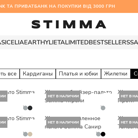
А ПРИВАТБАНК НА ПОКУПКИ ВІД 3000 ГРН МІЖС
A
SICELIA
EARTHY
LIETA
LIMITED
BESTSELLERS
SA
ть все
Кардиганы
Платья и юбки
Жилетки
С
альто Stimma
Женское блейзер-пальто
Женско
ЧИИ
НЕТ В НАЛИЧИИ
НЕТ В Н
Stimma Тирели
Прети
альто Stimma
Женское утепленное
Женско
ЧИИ
НЕТ В НАЛИЧИИ
НЕТ В Н
пальто Stimma Санир
Танзан