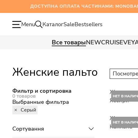
ДОСТУПНА ОПЛАТА ЧАСТИНАМИ: MONOBANK Т
Menu
Каталог
Sale
Bestsellers
Все товары
NEW
CRUISE
VEY
Женские пальто
Посмотре
Фильтр и сортировка
Женское п
0 товаров
НЕТ В НАЛИ
Яссири
Выбранные фильтра
Серый
Женское п
НЕТ В НАЛИ
Каплана
Сортування