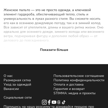
Женское пальто — это не просто одежда, а ключевой
элемент гардероба, обеспечивающий тепло, стиль и
универсальность в луках разного стиля. Вы сможете носить
его как в осеннюю дождливую погоду, так и в зимний холод.
Все зависит от утеплителя, длины и вашего ритма жизни. Оно
идеально для осеннего дождя, зимнего холода или весеннего
ветра, подчеркивая фигуру и дополняя любой образ — от
делового до повседневного.
В коллекции украинского бренда STIMMA представлены
Показати більше
модные пальто, в которых классика сочетается с трендами
оверсайз и минимализма. Купить женское пальто в STIMMA
— значит выбрать качество и дизайн, на который
восторженно оборачиваются прохожие. Это значит выбрать
то тепло, которое согревает на протяжении всего дня.
Прямой крой, двубортная застежка и мягкая подкладка из
О нас
Пользовательское соглашение
вискозы создают уют в любую погоду.
Размерная сетка
Политика конфиденциальности
Уход за одеждой
Оплата и доставка
Актуальные модели женских
Вакансии
Гарантия и возврат
STIMMA: медиа и проекты
пальто — осень, зима и весна
Социальные сети
2026
Підпишись на нашу розсилку та дізнавайся першою про