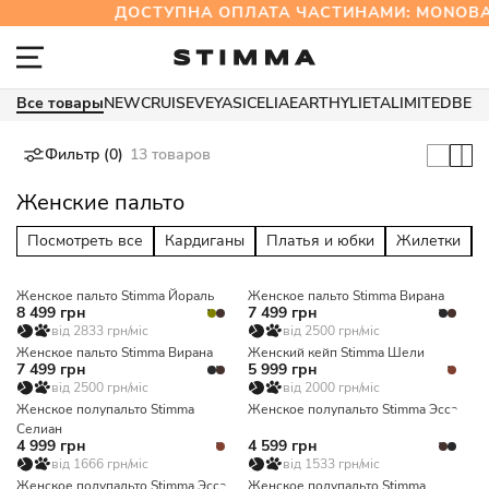
ДОСТУПНА ОПЛАТА ЧАСТИНАМИ: MONOBA
Все товары
NEW
CRUISE
VEYA
SICELIA
EARTHY
LIETA
LIMITED
BES
Фильтр (0)
13 товаров
Женские пальто
Посмотреть все
Кардиганы
Платья и юбки
Жилетки
Женское пальто Stimma Йораль
Женское пальто Stimma Вирана
8 499 грн
7 499 грн
від 2833 грн/міс
від 2500 грн/міс
Женское пальто Stimma Вирана
Женский кейп Stimma Шели
7 499 грн
5 999 грн
від 2500 грн/міс
від 2000 грн/міс
Женское полупальто Stimma
Женское полупальто Stimma Эсса
Селиан
4 999 грн
4 599 грн
від 1666 грн/міс
від 1533 грн/міс
Женское полупальто Stimma Эсса
Женское полупальто Stimma