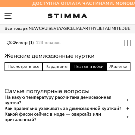
ДОСТУПНА ОПЛАТА ЧАСТИНАМИ: MONOB
Все товары
NEW
CRUISE
VEYA
SICELIA
EARTHY
LIETA
LIMITED
BES
Фильтр (1)
123 товаров
Женские демисезонные куртки
Посмотреть все
Кардиганы
Платья и юбки
Жилетки
Самые популярные вопросы
На какую температуру рассчитана демисезонная
куртка?
Как правильно ухаживать за демисезонной курткой?
Какой фасон сейчас в моде — оверсайз или
приталенный?