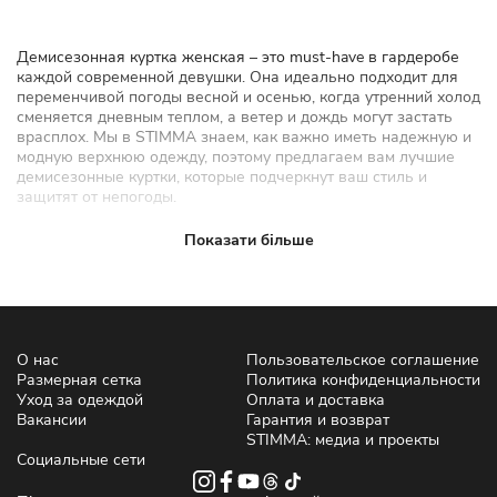
Демисезонная куртка женская – это must-have в гардеробе
каждой современной девушки. Она идеально подходит для
переменчивой погоды весной и осенью, когда утренний холод
сменяется дневным теплом, а ветер и дождь могут застать
врасплох. Мы в STIMMA знаем, как важно иметь надежную и
модную верхнюю одежду, поэтому предлагаем вам лучшие
демисезонные куртки, которые подчеркнут ваш стиль и
защитят от непогоды.
Почему стоит обратить внимание
Показати більше
на STIMMA?
Выбирая женскую демисезонную куртку, обратите внимание
на продукцию STIMMA– украинского бренда, который уже
завоевал доверие тысяч женщин. Наши куртки – это
О нас
Пользовательское соглашение
сочетание актуальных трендов, высокого качества и
Размерная сетка
Политика конфиденциальности
доступной цены. На сайте магазина вы найдете широкий
Уход за одеждой
Оплата и доставка
ассортимент демисезонных курточек – от коротких моделей
Вакансии
Гарантия и возврат
до удлиненных вариантов с капюшоном.
STIMMA: медиа и проекты
Социальные сети
Что такое демисезонная куртка?