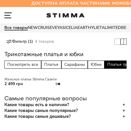
ДОСТУПНА ОПЛАТА ЧАСТИНАМИ: MONOB
Все товары
NEW
CRUISE
VEYA
SICELIA
EARTHY
LIETA
LIMITED
BES
Фильтр (1)
4 товаров
Трикотажные платья и юбки
Посмотреть все
Платья
Сарафаны
Юбки
Платья три
Женское платье Stimma Сванти
2 499 грн
Самые популярные вопросы
Какие товары есть в наличии?
Какие товары самые популярные?
Какие товары самые дешевые?