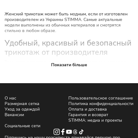
Женский трикотаж может быть модным, если от изготовлен
производителем из Украины STIMMA. Самые актуальные
модели выполнены из обычных материалов и смотрятся
стильно в любом образе.
Удобный, красивый и безопасный
трикотаж от производителя
Речь идет о полотне, выполненном на вязальных машинах.
Показати більше
Чтобы купить женский трикотаж качественного производства,
достаточно посетить наш сайт. Здесь представлен богатый
выбор и можно выбирать модели онлайн в удобное для вас
время.
Трикотажная мода
О нас
Пользовательское соглашение
Когда-то ошибочно полагали, что трикотаж — это одежда для
Размерная сетка
Политика конфиденциальности
бедных женщин, поэтому ее избегали при создании своего
Уход за одеждой
Оплата и доставка
образа. Сейчас отношение к тканям поменялось. В гардеробе
Вакансии
Гарантия и возврат
украинок появилось много стильных и модных вещей.
STIMMA: медиа и проекты
Социальные сети
Нательный трикотаж для
Підпишись на нашу розсилку та дізнавайся першою про