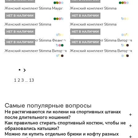
Женский комплект Stimma Мауро
Женский комплект Stimma
Азриэль
НЕТ В НАЛИЧИИ
НЕТ В НАЛИЧИИ
Женский комплект Stimma
Женский комплект Stimma
Азриэль
Азриэль
НЕТ В НАЛИЧИИ
НЕТ В НАЛИЧИИ
Женский комплект Stimma Феанор
Женский комплект Stimma Витория
НЕТ В НАЛИЧИИ
НЕТ В НАЛИЧИИ
Женский комплект Stimma Витория
Женский комплект Stimma Витория
1
2
3
...
13
Самые популярные вопросы
Не растягиваются ли колени на спортивных штанах
после длительного ношения?
Как правильно стирать спортивный костюм, чтобы не
образовались катышки?
Можно ли купить отдельно брюки и кофту разных