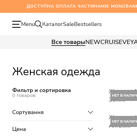
ДОСТУПНА ОПЛАТА ЧАСТИНАМИ: MONOBANK ТА
Menu
Каталог
Sale
Bestsellers
Все товары
NEW
CRUISE
VEY
Женская одежда
Фильтр и сортировка
Женская б
0 товаров
НЕТ В НАЛИ
Земия
Сортування
Женская ф
НЕТ В НАЛИ
Алтелия
Цена