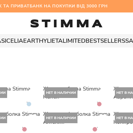
 ПРИВАТБАНК НА ПОКУПКИ ВІД 3000 ГРН МІЖС
A
SICELIA
EARTHY
LIETA
LIMITED
BESTSELLERS
SA
луза Stimma
Женская блуза Stimma
Женска
ЧИИ
НЕТ В НАЛИЧИИ
НЕТ В Н
Нанси
Аврани
утболка Stimma
Женская футболка Stimma
Женски
ЧИИ
НЕТ В НАЛИЧИИ
НЕТ В Н
Алтелия
Копире