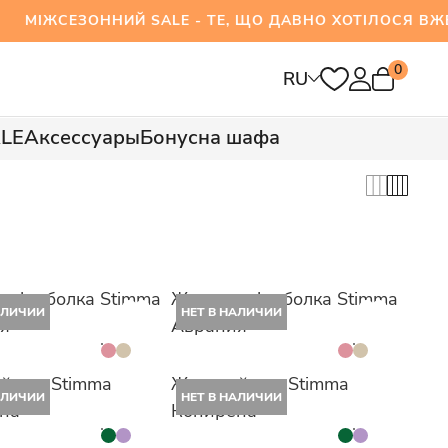
ЕЗОННИЙ SALE - ТЕ, ЩО ДАВНО ХОТІЛОСЯ ВЖЕ 
0
RU
LE
Аксессуары
Бонусна шафа
я футболка Stimma
Женская футболка Stimma
АЛИЧИИ
НЕТ В НАЛИЧИИ
я
Аврания
й топ Stimma
Женский топ Stimma
АЛИЧИИ
НЕТ В НАЛИЧИИ
на
Копирена