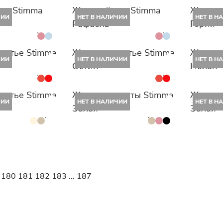
оп Stimma
Женский топ Stimma
Женско
ЧИИ
НЕТ В НАЛИЧИИ
НЕТ В Н
Рафаель
Гория
латье Stimma
Женское платье Stimma
Женско
ЧИИ
НЕТ В НАЛИЧИИ
НЕТ В Н
Остин
Нолан
латье Stimma
Женские шорты Stimma
Женски
ЧИИ
НЕТ В НАЛИЧИИ
НЕТ В Н
Залая
Залая
180
181
182
183
...
187