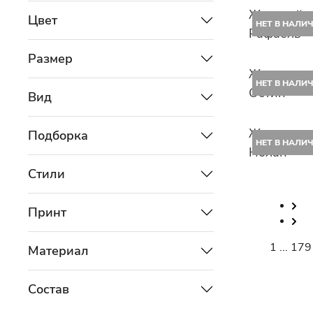
Женский т
Цвет
НЕТ В НАЛИ
Рафаель
Размер
Женское п
НЕТ В НАЛИ
Остин
Вид
Женское п
Подборка
НЕТ В НАЛИ
Нолан
Стили
Принт
1
...
179
Материал
Состав