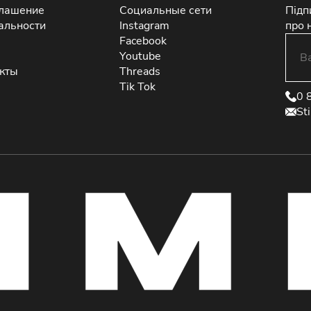
глашение
Социальные сети
Підп
альности
Instagram
про 
Facebook
Youtube
екты
Threads
Tik Tok
0 
St