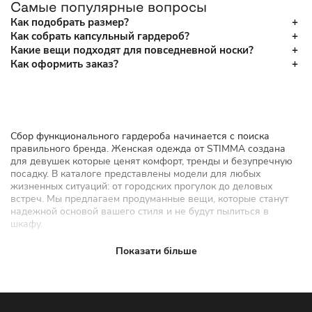
Самые популярные вопросы
Как подобрать размер?
Как собрать капсульный гардероб?
Какие вещи подходят для повседневной носки?
Как оформить заказ?
Сбор функционального гардероба начинается с поиска
правильного бренда. Женская одежда от STIMMA создана
для девушек которые ценят комфорт, тренды и безупречную
посадку. В каталоге представлены модели для любых
жизненных ситуаций: от городских прогулок до деловых
встреч. Мы предлагаем продуманные вещи, которые станут
надежной основой вашего стиля и не будут пылиться в
шкафу.
Какую женскую одежду можно
Показати більше
купить в STIMMA
Мы позаботились о том, чтобы вы могли собрать
полноценные образы в одном месте. Наш каталог женской