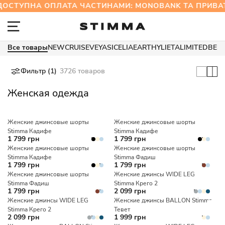
СТУПНА ОПЛАТА ЧАСТИНАМИ: MONOBANK ТА ПРИВ
Все товары
NEW
CRUISE
VEYA
SICELIA
EARTHY
LIETA
LIMITED
BES
Фильтр (1)
3726 товаров
Женская одежда
Женские джинсовые шорты
Женские джинсовые шорты
Stimma Кадифе
Stimma Кадифе
1 799 грн
1 799 грн
Женские джинсовые шорты
Женские джинсовые шорты
Stimma Кадифе
Stimma Фадиш
1 799 грн
1 799 грн
Женские джинсовые шорты
Женские джинсы WIDE LEG
Stimma Фадиш
Stimma Крего 2
1 799 грн
2 099 грн
Женские джинсы WIDE LEG
Женские джинсы BALLON Stimma
Stimma Крего 2
Тевет
2 099 грн
1 999 грн