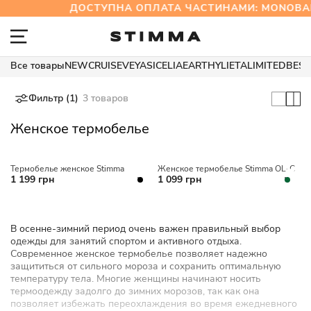
ДОСТУПНА ОПЛАТА ЧАСТИНАМИ: MONOB
Все товары
NEW
CRUISE
VEYA
SICELIA
EARTHY
LIETA
LIMITED
BEST
Фильтр (1)
3 товаров
Женское термобелье
Термобелье женское Stimma
Женское термобелье Stimma OL-C
1 199 грн
1 099 грн
В осенне-зимний период очень важен правильный выбор
одежды для занятий спортом и активного отдыха.
Современное женское термобелье позволяет надежно
защититься от сильного мороза и сохранить оптимальную
температуру тела. Многие женщины начинают носить
термоодежду задолго до зимних морозов, так как она
позволяет избежать переохлаждения во время ежедневного