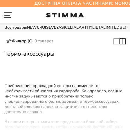
ДОСТУПНА ОПЛАТА ЧАСТИНАМИ: MON
Все товары
NEW
CRUISE
VEYA
SICELIA
EARTHY
LIETA
LIMITED
BEST
Фильтр (0)
0 товаров
Термо-аксессуары
Приближение прохладной погоды напоминает о
необходимости обновления гардероба. Как правило, осенью
многие задумываются о приобретении только
специализированного белья, забывая о термоаксессуарах.
Без такой одежды надежно защититься от непогоды
достаточно сложно.
В нашем интернет-магазине представлен большой выбор
термоаксессуаров, купить которые можно по доступной цене.