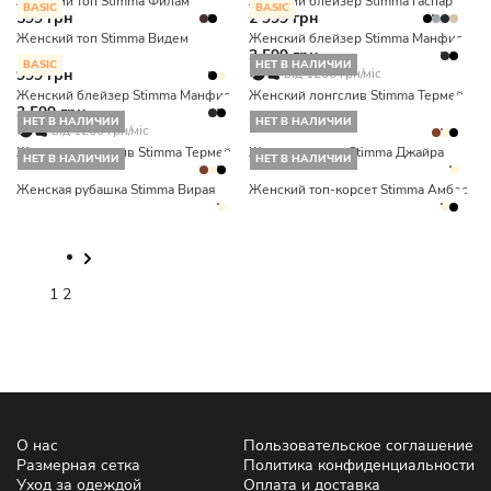
Женский топ Stimma Филам
Женский блейзер Stimma Гаспар
BASIC
BASIC
599 грн
2 999 грн
Женский топ Stimma Видем
Женский блейзер Stimma Манфис
3 599 грн
BASIC
НЕТ В НАЛИЧИИ
999 грн
від 1200 грн/міс
Женский блейзер Stimma Манфис
Женский лонгслив Stimma Термей
3 599 грн
НЕТ В НАЛИЧИИ
НЕТ В НАЛИЧИИ
від 1200 грн/міс
Женский лонгслив Stimma Термей
Женский жакет Stimma Джайра
НЕТ В НАЛИЧИИ
НЕТ В НАЛИЧИИ
Женская рубашка Stimma Вирая
Женский топ-корсет Stimma Амбес
1
2
О нас
Пользовательское соглашение
Размерная сетка
Политика конфиденциальности
Уход за одеждой
Оплата и доставка