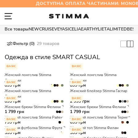
ДОСТУПНА ОПЛАТА ЧАСТИНАМИ: MONO
Все товары
NEW
CRUISE
VEYA
SICELIA
EARTHY
LIETA
LIMITED
BEST
Фильтр (0)
29 товаров
Одежда в стиле SMART CASUAL
BASIC
BASIC
Женский лонгслив Stimma
Женский лонгслив Stimma
Джереми
Джереми
BASIC
BASIC
899 грн
899 грн
Женский лонгслив Stimma
Женский блейзер Stimma Гаспар
Джереми
BASIC
BASIC
899 грн
2 999 грн
Женские брюки Stimma Фелини 2
Женские брюки Stimma Фелини 2
1 799 грн
1 799 грн
Женский лонгслив Stimma Райен
Женский лонгслив Stimma Термей
BASIC
BASIC
799 грн
699 грн
Женская футболка Stimma Фрута 2
Женский топ Stimma Филам
BASIC
BASIC
599 грн
599 грн