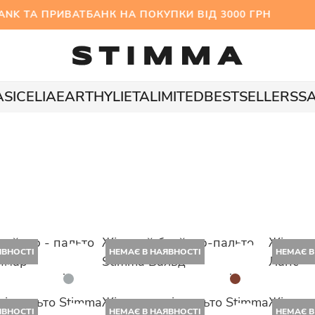
 ТА ПРИВАТБАНК НА ПОКУПКИ ВІД 3000 ГРН МІ
A
SICELIA
EARTHY
LIETA
LIMITED
BESTSELLERS
S
лейзер - пальто
Жіночий блейзер-пальто
Жіноче
ЯВНОСТІ
НЕМАЄ В НАЯВНОСТІ
НЕМАЄ В
ймар
Stimma Вальд
Ланс
півпальто Stimma
Жіноче напівпальто Stimma
Жіноче
ЯВНОСТІ
НЕМАЄ В НАЯВНОСТІ
НЕМАЄ В