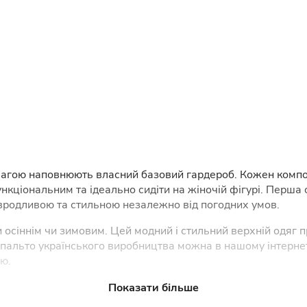
вагою наповнюють власний базовий гардероб. Кожен компоне
нкціональним та ідеально сидіти на жіночій фігурі. Перша
вродливою та стильною незалежно від погодних умов.
осіннім чи зимовим. Цей модний і стильний верхній одяг п
че пальто українського виробництва можна в нашому інтерне
ю.
чі пальта: види та особливост
Показати більше