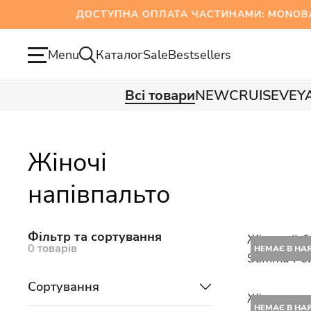
ДОСТУПНА ОПЛАТА ЧАСТИНАМИ: MONOBANK
Menu
Каталог
Sale
Bestsellers
Всі товари
NEW
CRUISE
VEY
Жіночі
напівпальто
Фільтр та сортування
Жіночий б
0 товарів
НЕМАЄ В НА
Stimma Ре
Сортування
Жіноче на
НЕМАЄ В НА