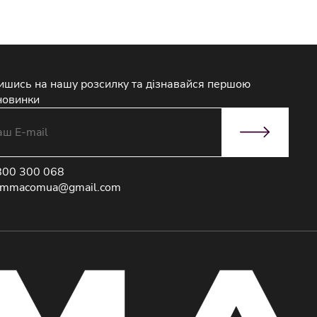
і моделі, доступні в колекції STIMMA, знайдуть своїх
ишись на нашу розсилку та дізнавайся першою
новинки
у, віку та статусу. Обираючи зимове жіноче пальто або
 гармонійним і завершеним.
800 300 068
immacomua@gmail.com