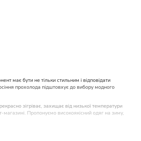
нт має бути не тільки стильним і відповідати
 осіння прохолода підштовхує до вибору модного
рекрасно зігріває, захищає від низької температури
т-магазині. Пропонуємо високоякісний одяг на зиму,
і