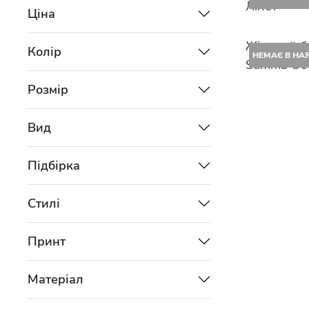
Лінет
Ціна
Жіночий б
Колір
НЕМАЄ В НА
Stimma Ост
Розмір
Вид
Підбірка
Стилі
Принт
Матеріал