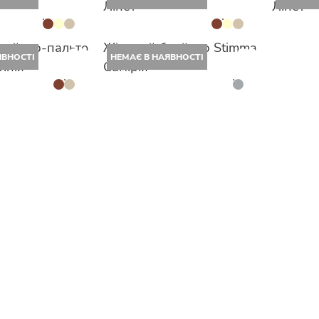
Лінет
Лінет
лейзер-пальто
Жіночий блейзер Stimma
ЯВНОСТІ
НЕМАЄ В НАЯВНОСТІ
інія
Самірія