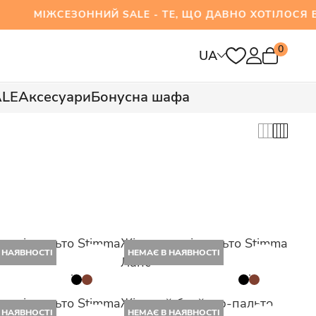
ЖСЕЗОННИЙ SALE - ТЕ, ЩО ДАВНО ХОТІЛОСЯ ВЖ
0
UA
ALE
Аксесуари
Бонусна шафа
 напівпальто Stimma
Жіноче напівпальто Stimma
 НАЯВНОСТІ
НЕМАЄ В НАЯВНОСТІ
Ланс
 напівпальто Stimma
Жіночий блейзер-пальто
 НАЯВНОСТІ
НЕМАЄ В НАЯВНОСТІ