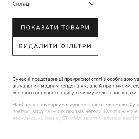
Склад
ПОКАЗАТИ ТОВАРИ
ВИДАЛИТИ ФІЛЬТРИ
Сучасні представниці прекрасної статі з особливою у
актуальним модним тенденціям, але й практичним, фу
жіночого верхнього одягу, в якому можна виглядати 
Найбільш популярним є жіноче пальто, яке може бути 
повітря, вітру та інших проявів негоди. Купити жіно
весну й осінь бренду STIMMA за оптимальною вартіст
Зимові та демісезонні жіно