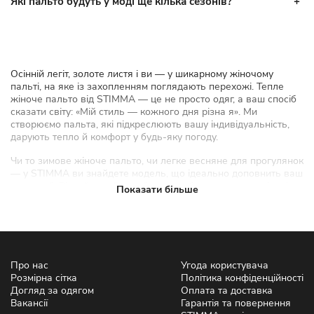
Які пальто будуть у моді ще кілька сезонів?
Осінній легіт, золоте листя і ви — у шикарному жіночому
пальті, на яке із захопленням поглядають перехожі. Тепле
жіноче пальто від STIMMA — це не просто одяг, а ваш спосіб
сказати світу: «Мій стиль — кожного дня різна я». Ми
створюємо пальта, які підкреслюють вашу індивідуальність,
дарують тепло й комфорт у будь-яку погоду.
Чи то зимове жіноче пальто, чи легке весняне для прогулянок
— у STIMMA ви знайдете модель, що ідеально доповнить ваш
гардероб. Відчуйте себе особливою, обираючи у нас жіночі
Показати більше
пальта 2026, створені з турботою про вас.
Зимові, осінні та весняні пальта
для будь-якого сезону
Про нас
Угода користувача
Кожен сезон вимагає особливого підходу до стилю. У STIMMA
Розмірна сітка
Політика конфіденційності
ми подбали, щоб ви могли купити пальто жіноче, яке ідеально
Догляд за одягом
Оплата та доставка
пасує до погоди та ваших планів. Наші зимові моделі — це
Вакансії
Гарантія та повернення
теплі пальта з утеплювачем, що зігрівають навіть у