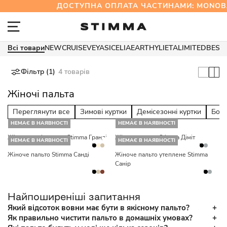
ДОСТУПНА ОПЛАТА ЧАСТИНАМИ: MONO
Всі товари
NEW
CRUISE
VEYA
SICELIA
EARTHY
LIETA
LIMITED
BEST
Фільтр (1)
4 товарів
Жіночі пальта
Переглянути все
Зимові куртки
Демісезонні куртки
Бом
НЕМАЄ В НАЯВНОСТІ
НЕМАЄ В НАЯВНОСТІ
Жіноче напівпальто Stimma Гранді
Жіноче пальто Stimma Діміт
НЕМАЄ В НАЯВНОСТІ
НЕМАЄ В НАЯВНОСТІ
Жіноче пальто Stimma Санді
Жіноче пальто утеплене Stimma
Санір
Найпоширеніші запитання
Який відсоток вовни має бути в якісному пальто?
Як правильно чистити пальто в домашніх умовах?