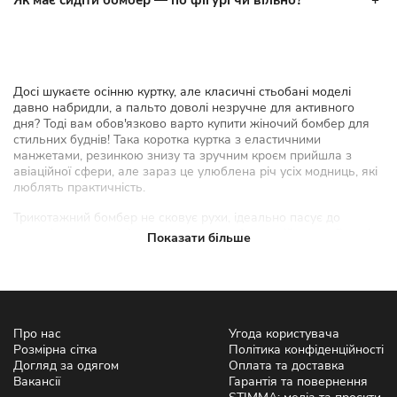
Як має сидіти бомбер — по фігурі чи вільно?
Досі шукаєте осінню куртку, але класичні стьобані моделі
давно набридли, а пальто доволі незручне для активного
дня? Тоді вам обов'язково варто купити жіночий бомбер для
стильних буднів! Така коротка куртка з еластичними
манжетами, резинкою знизу та зручним кроєм прийшла з
авіаційної сфери, але зараз це улюблена річ усіх модниць, які
люблять практичність.
Трикотажний бомбер не сковує рухи, ідеально пасує до
джинсів чи суконь, і виглядає круто в будь-якій ситуації — від
Показати більше
прогулянок парком до зустрічей з друзями. У STIMMA ми
робимо бомбери, які просто носяться щодня, без зайвої
помпи. Купити жіночий бомбер тут — значить додати в
гардероб річ, що служить роками.
Який бомбер обрати: стиль,
Про нас
Угода користувача
Розмірна сітка
Політика конфіденційності
тканина, сезон
Догляд за одягом
Оплата та доставка
Вакансії
Гарантія та повернення
У каталозі STIMMA є бомбери на будь-який настрій і погоду —