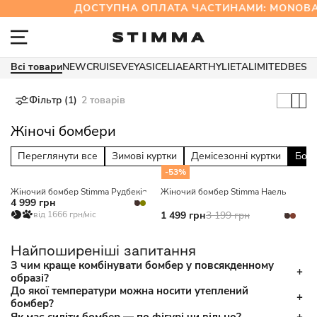
ДОСТУПНА ОПЛАТА ЧАСТИНАМИ: MONOB
Всі товари
NEW
CRUISE
VEYA
SICELIA
EARTHY
LIETA
LIMITED
BEST
Фільтр (1)
2 товарів
Жіночі бомбери
Переглянути все
Зимові куртки
Демісезонні куртки
Бом
-53%
Жіночий бомбер Stimma Рудбекія
Жіночий бомбер Stimma Наель
4 999 грн
від 1666 грн/міс
1 499 грн
3 199 грн
Найпоширеніші запитання
З чим краще комбінувати бомбер у повсякденному
образі?
До якої температури можна носити утеплений
бомбер?