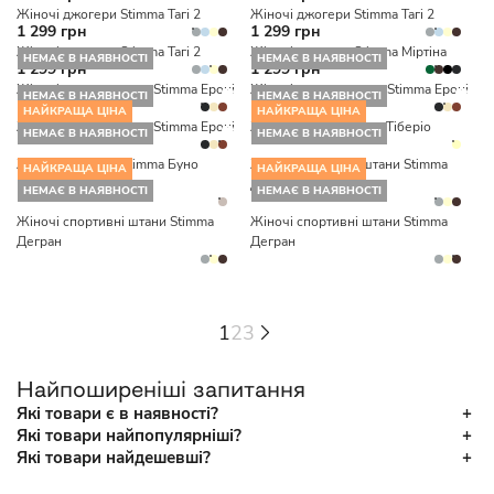
Жіночі джогери Stimma Тагі 2
Жіночі джогери Stimma Тагі 2
1 299 грн
1 299 грн
Жіночі джогери Stimma Тагі 2
Жіночі джогери Stimma Міртіна
НЕМАЄ В НАЯВНОСТІ
НЕМАЄ В НАЯВНОСТІ
1 299 грн
1 299 грн
Жіночі штани-саруел Stimma Ероні
Жіночі штани-саруел Stimma Ероні
НЕМАЄ В НАЯВНОСТІ
НЕМАЄ В НАЯВНОСТІ
НАЙКРАЩА ЦІНА
НАЙКРАЩА ЦІНА
Жіночі штани-саруел Stimma Ероні
Жіночі штани Stimma Тіберіо
НЕМАЄ В НАЯВНОСТІ
НЕМАЄ В НАЯВНОСТІ
Жіночі джогери Stimma Буно
Жіночі спортивні штани Stimma
НАЙКРАЩА ЦІНА
НАЙКРАЩА ЦІНА
Дегран
НЕМАЄ В НАЯВНОСТІ
НЕМАЄ В НАЯВНОСТІ
Жіночі спортивні штани Stimma
Жіночі спортивні штани Stimma
Дегран
Дегран
1
2
3
Найпоширеніші запитання
Які товари є в наявності?
Які товари найпопулярніші?
Які товари найдешевші?