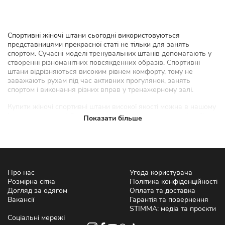
Спортивні жіночі штани сьогодні використовуються
представницями прекрасної статі не тільки для занять
спортом. Сучасні моделі тренувальних штанів допомагають у
створенні різноманітних повсякденних образів. Спортивні
штани відрізняються високим рівнем комфорту, тому не
заважають рухам під час активних прогулянок, занять
спортом і виконання різних вправ у тренажерному залі.
Купити жіночі спортивні штани високої якості можна в нашому
інтернет-магазині. В каталозі ви знайдете величезний вибір
Показати більше
жіночого одягу від українського виробника STIMMA. Всі
моделі спортивних жіночих штанів виготовлені з надійних і
гіпоалергенних матеріалів, тому не тільки не заважатимуть
вільно рухатися, а й забезпечать належний рівень зручності.
Яких фасонів бувають спортивні
Про нас
Угода користувача
Розмірна сітка
Політика конфіденційності
штани?
Догляд за одягом
Оплата та доставка
Вакансії
Гарантія та повернення
Сучасні дизайнери розробляють спортивний одяг, який
STIMMA: медіа та проєкти
відрізняється не тільки кроєм, матеріалом виготовлення, а й
Соціальні мережі
фасоном. Найпопулярнішими моделями зараз вважаються: