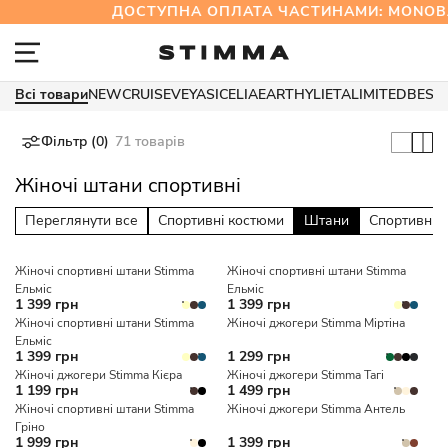
ДОСТУПНА ОПЛАТА ЧАСТИНАМИ: MONOB
Всі товари
NEW
CRUISE
VEYA
SICELIA
EARTHY
LIETA
LIMITED
BEST
Фільтр (0)
71 товарів
Жіночі штани спортивні
Переглянути все
Спортивні костюми
Штани
Спортивні 
Жіночі спортивні штани Stimma
Жіночі спортивні штани Stimma
Ельміс
Ельміс
1 399 грн
1 399 грн
Жіночі спортивні штани Stimma
Жіночі джогери Stimma Міртіна
Ельміс
1 399 грн
1 299 грн
Жіночі джогери Stimma Кієра
Жіночі джогери Stimma Тагі
1 199 грн
1 499 грн
Жіночі спортивні штани Stimma
Жіночі джогери Stimma Антель
Гріно
1 999 грн
1 399 грн