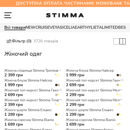
ДОСТУПНА ОПЛАТА ЧАСТИНАМИ: MONOBANK Т
Всі товари
NEW
CRUISE
VEYA
SICELIA
EARTHY
LIETA
LIMITED
BEST
Фільтр (0)
3726 товарів
Жіночий одяг
Жіноча спідниця Stimma Тропікана
Жіноча блуза Stimma Найсер
2 399 грн
1 999 грн
Жіноча блуза Stimma Найсер
Жіночий топ-корсет Stimma Гвенді
1 999 грн
2 699 грн
Жіночий топ-корсет Stimma Гвенді
Жіночий топ-корсет Stimma Мелір
2 699 грн
2 299 грн
Жіночий топ-корсет Stimma Тіларо
Жіночий топ-корсет Stimma Мелір
2 399 грн
2 299 грн
Жіночі шорти Stimma Ельвес
Жіночі шорти Stimma Ельвес
1 299 грн
1 299 грн
Жіноча сорочка Stimma Віалін
Жіноча сорочка Stimma Віалін
1 699 грн
1 699 грн
Жіноче кімоно Stimma Клеос
Жіноче кімоно Stimma Клеос