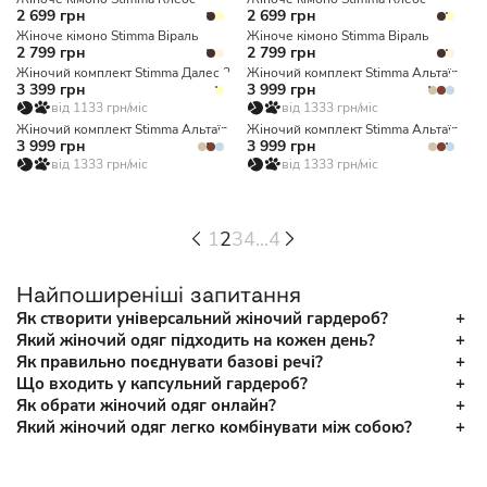
2 699 грн
2 699 грн
Жіноче кімоно Stimma Віраль
Жіноче кімоно Stimma Віраль
2 799 грн
2 799 грн
Жіночий комплект Stimma Далес 2
Жіночий комплект Stimma Альтаїр
3 399 грн
3 999 грн
від 1133 грн/міс
від 1333 грн/міс
Жіночий комплект Stimma Альтаїр
Жіночий комплект Stimma Альтаїр
3 999 грн
3 999 грн
від 1333 грн/міс
від 1333 грн/міс
1
2
3
4
...
4
Найпоширеніші запитання
Як створити універсальний жіночий гардероб?
Який жіночий одяг підходить на кожен день?
Як правильно поєднувати базові речі?
Що входить у капсульний гардероб?
Як обрати жіночий одяг онлайн?
Який жіночий одяг легко комбінувати між собою?