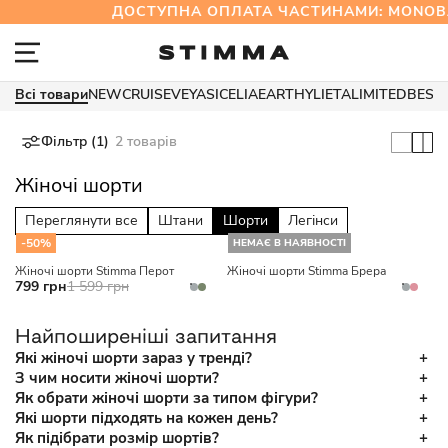
ДОСТУПНА ОПЛАТА ЧАСТИНАМИ: MONO
Всі товари
NEW
CRUISE
VEYA
SICELIA
EARTHY
LIETA
LIMITED
BEST
Фільтр (1)
2 товарів
Жіночі шорти
Переглянути все
Штани
Шорти
Легінси
-50%
НЕМАЄ В НАЯВНОСТІ
Жіночі шорти Stimma Перот
Жіночі шорти Stimma Брера
799 грн
1 599 грн
Найпоширеніші запитання
Які жіночі шорти зараз у тренді?
З чим носити жіночі шорти?
Як обрати жіночі шорти за типом фігури?
Які шорти підходять на кожен день?
Як підібрати розмір шортів?