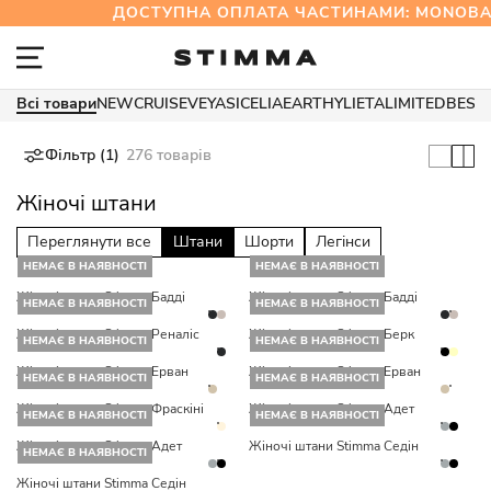
ДОСТУПНА ОПЛАТА ЧАСТИНАМИ: MONOBA
Всі товари
NEW
CRUISE
VEYA
SICELIA
EARTHY
LIETA
LIMITED
BEST
Фільтр (1)
276 товарів
Жіночі штани
Переглянути все
Штани
Шорти
Легінси
НЕМАЄ В НАЯВНОСТІ
НЕМАЄ В НАЯВНОСТІ
Жіночі штани Stimma Бадді
Жіночі штани Stimma Бадді
НЕМАЄ В НАЯВНОСТІ
НЕМАЄ В НАЯВНОСТІ
Жіночі штани Stimma Реналіс
Жіночі штани Stimma Берк
НЕМАЄ В НАЯВНОСТІ
НЕМАЄ В НАЯВНОСТІ
Жіночі штани Stimma Ерван
Жіночі штани Stimma Ерван
НЕМАЄ В НАЯВНОСТІ
НЕМАЄ В НАЯВНОСТІ
Жіночі штани Stimma Фраскіні
Жіночі штани Stimma Адет
НЕМАЄ В НАЯВНОСТІ
НЕМАЄ В НАЯВНОСТІ
Жіночі штани Stimma Адет
Жіночі штани Stimma Седін
НЕМАЄ В НАЯВНОСТІ
Жіночі штани Stimma Седін