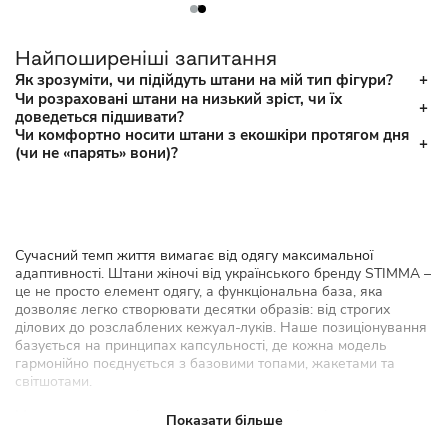
Найпоширеніші запитання
Як зрозуміти, чи підійдуть штани на мій тип фігури?
Чи розраховані штани на низький зріст, чи їх
доведеться підшивати?
Чи комфортно носити штани з екошкіри протягом дня
(чи не «парять» вони)?
Сучасний темп життя вимагає від одягу максимальної
адаптивності. Штани жіночі від українського бренду STIMMA –
це не просто елемент одягу, а функціональна база, яка
дозволяє легко створювати десятки образів: від строгих
ділових до розслаблених кежуал-луків. Наше позиціонування
базується на принципах капсульності, де кожна модель
гармонійно поєднується з базовими топами, жакетами та
світшотами.
Ми адаптуємо подіумні тренди до реалій міста і ритму життя
Показати більше
сучасних українок. Висока якість пошиття, увага до деталей та